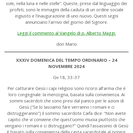
sole, nella luna e nelle stelle”. Queste, prese dal linguaggio dei
profeti, sono le immagini della caduta di un ordine sociale
ingiusto e l’inaugurazione di uno nuovo. Questi segni
annunciano l’arrivo del giorno del Signore.
Leggi il commento al Vangelo di p. Alberto Maggi.
don Mario
XXXIV DOMENICA DEL TEMPO ORDINARIO – 24
NOVEMBRE 2024
Gv 18, 33-37
Per catturare Gesù i capi religiosi sono ricorsi all’arma che è
loro congegnale: la menzogna, basata sulla convenienza. Ai
sommi sacerdoti che sono presi dal panico per le azioni di
Gesù (“Se lo lasciamo fare verranno i romani e ci
distruggeranno”) il sommo sacerdote Caifa dice: “Non avete
capito che vi conviene che quest’uomo muoia piuttosto che
vengano i romani e ci distruggano?” Quindi l’assassinio di Gesù
è basato sulla convenienza della casta sacerdotale al potere.