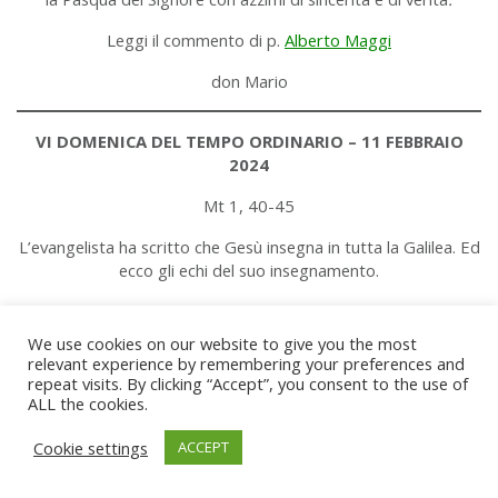
Leggi il commento di p.
Alberto Maggi
don Mario
VI DOMENICA DEL TEMPO ORDINARIO – 11 FEBBRAIO
2024
Mt 1, 40-45
L’evangelista ha scritto che Gesù insegna in tutta la Galilea. Ed
ecco gli echi del suo insegnamento.
Leggi il
commento al Vangelo di p. Alberto Maggi.
don Mario
We use cookies on our website to give you the most
relevant experience by remembering your preferences and
repeat visits. By clicking “Accept”, you consent to the use of
V DOMENICA DEL TEMPO ORDINARIO – 4 FEBBRAIO 2024
ALL the cookies.
Mc 1, 29-39
Cookie settings
ACCEPT
A Cafarnao, nella sinagoga, Gesù insegna per la prima volta.