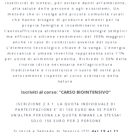
insetticidi di sintesi, per evitare danni all’ambiente,
alla salute delle persone o agli ecosistemi. Un
metodo che si rivolge alle piccole comunità rurali
che hanno bisogno di produrre alimenti per la
propria famiglia e incamminarsi verso
l’autosufficienza alimentare. Usa tecnologie semplici
ma efficaci e ottiene rendimenti del 100% maggiori
anche in caso di condizioni avverse del suolo.
L’elemento tecnologico chiave è la vanga. L’energia
meccanica o umana invertita rappresenta solo l’1%
per unità di alimento prodotta. Richiede il 30% della
risorsa idrica necessaria nell’agricoltura
tradizionale e ricostruisce il suolo 60 volte più
velocemente rispetto al corso ordinario della
natura.
Iscriviti al corso: “CARSO BIOINTENSIVO”
ISCRIZIONE 2 X 1: LA QUOTA INDIVIDUALE DI
PARTECIPAZIONE E’ DI 150 EURO MA SE PORTI
UN’ALTRA PERSONA LA QUOTA RIMANE LA STESSA!
SOLO 150 EURO PER 2 PERSONE
Si terrà a Sagrado di Sgonico (TS)
dal 19 al 21