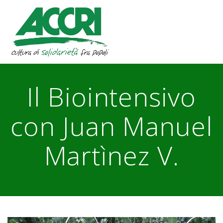
Skip
to
content
Il Biointensivo
con Juan Manuel
Martìnez V.