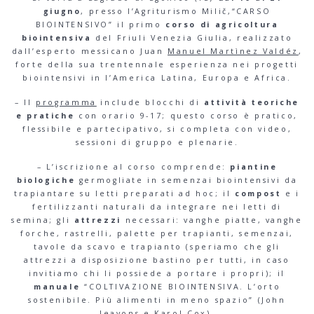
giugno
, presso l’Agriturismo Milič,“CARSO
BIOINTENSIVO” il primo
corso di agricoltura
biointensiva
del Friuli Venezia Giulia, realizzato
dall’esperto messicano Juan
Manuel Martìnez Valdéz
,
forte della sua trentennale esperienza nei progetti
biointensivi in l’America Latina, Europa e Africa.
– Il
programma
include blocchi di
attività teoriche
e pratiche
con orario 9-17; questo corso è pratico,
flessibile e partecipativo, si completa con video,
sessioni di gruppo e plenarie.
– L’iscrizione al corso comprende:
piantine
biologiche
germogliate in semenzai biointensivi da
trapiantare su letti preparati ad hoc; il
compost
e i
fertilizzanti naturali da integrare nei letti di
semina; gli
attrezzi
necessari: vanghe piatte, vanghe
forche, rastrelli, palette per trapianti, semenzai,
tavole da scavo e trapianto (speriamo che gli
attrezzi a disposizione bastino per tutti, in caso
invitiamo chi li possiede a portare i propri); il
manuale
“COLTIVAZIONE BIOINTENSIVA. L’orto
sostenibile. Più alimenti in meno spazio” (John
Jeavons e Karol Cox).