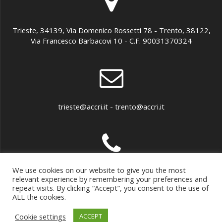
Trieste, 34139, Via Domenico Rossetti 78 - Trento, 38122,
Via Francesco Barbacovi 10 - C.F. 90031370324
trieste@accri.it - trento@accri.it
We use cookies on our website to give you the most
040 307899 - 0461 891279
relevant experience by remembering your preferences and
repeat visits. By clicking “Accept”, you consent to the use of
ALL the cookies.
Cookie settings
ACCEPT