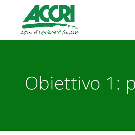
Skip
to
content
Obiettivo 1: 