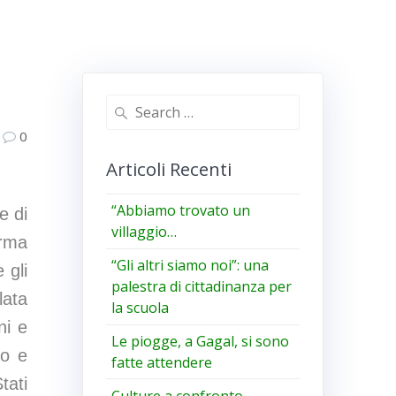
Search
for:
0
Articoli Recenti
“Abbiamo trovato un
e di
villaggio…
orma
“Gli altri siamo noi”: una
 gli
palestra di cittadinanza per
lata
la scuola
ni e
Le piogge, a Gagal, si sono
to e
fatte attendere
tati
Culture a confronto