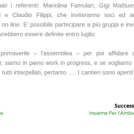
ti i referenti: Mariolina Famulari, Gigi Mattius
i e Claudio Filippi, che inviteranno soci ed a
ci on line. E’ possibile partecipare a più gruppi e inv
dovrebbero essere definite entro luglio.
primaverile
– l’assemblea – per poi
affidare 
ei; siamo in pieno work in progress, e se vogliamo
tutti interpellati, pertanto …. I cantieri sono aperti!
Success
Articolo
le
Insieme Per l’Ambi
successivo: