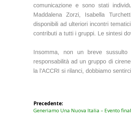
comunicazione e sono stati individua
Maddalena Zorzi, Isabella Turchett
disponibili ad ulteriori incontri temati
contributi a tutti i gruppi. Le sintesi 
Insomma, non un breve sussulto 
responsabilità ad un gruppo di ciren
la l’ACCRI si rilanci, dobbiamo sentirci 
Navigazione
Precedente:
articoli
Articolo
Generiamo Una Nuova Italia – Evento fina
precedente: