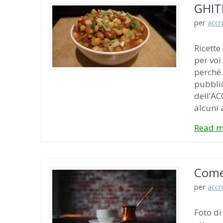
GHITE
per
accr
Ricette
per voi
perché…
pubblic
dell’AC
alcuni 
Read m
Come
per
accr
Foto di