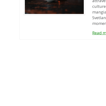
attrave
culture
mangian
Svetlan
moment
Read m