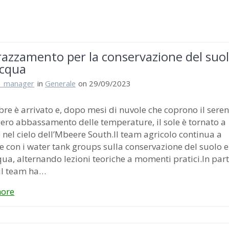
rrazzamento per la conservazione del suo
acqua
i_manager
in
Generale
on 29/09/2023
re è arrivato e, dopo mesi di nuvole che coprono il seren
ero abbassamento delle temperature, il sole è tornato a
e nel cielo dell’Mbeere South.Il team agricolo continua a
e con i water tank groups sulla conservazione del suolo e
qua, alternando lezioni teoriche a momenti pratici.In part
il team ha…
ore