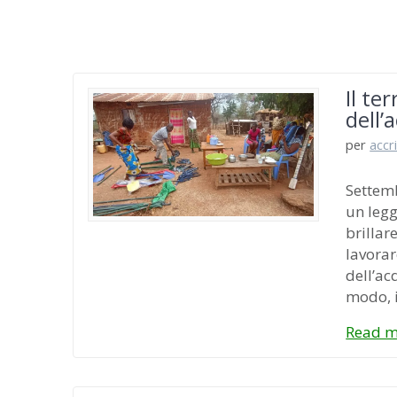
Il te
dell’
per
accr
Settemb
un legg
brillar
lavorar
dell’ac
modo, 
Read m