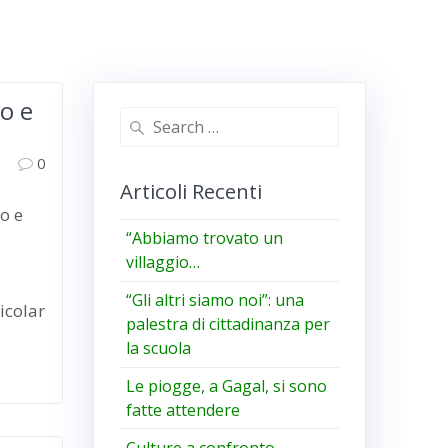
lo e
Search
for:
0
Articoli Recenti
o e
“Abbiamo trovato un
villaggio…
“Gli altri siamo noi”: una
icolar
palestra di cittadinanza per
la scuola
Le piogge, a Gagal, si sono
fatte attendere
Culture a confronto