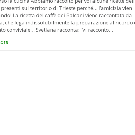
rso la cucina Abbiamo raccolto per voi alcune ricette del
 presenti sul territorio di Trieste perché… l’amicizia vien
do! La ricetta del caffè dei Balcani viene raccontata da
a, che lega indissolubilmente la preparazione al ricordo 
o conviviale… Svetlana racconta: “Vi racconto…
ore