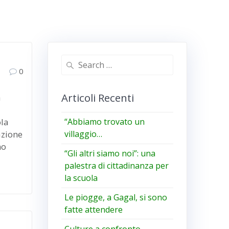
Search
0
for:
Articoli Recenti
a
ola
“Abbiamo trovato un
azione
villaggio…
mo
“Gli altri siamo noi”: una
palestra di cittadinanza per
la scuola
Le piogge, a Gagal, si sono
fatte attendere
Culture a confronto