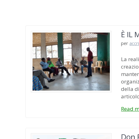
È IL
per
accr
La real
creazio
manteni
organiz
della d
articol
Read m
Don P