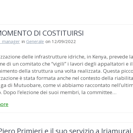
 MOMENTO DI COSTITUIRSI
i_manager
in
Generale
on 12/09/2022
izzazione delle infrastrutture idriche, in Kenya, prevede l
ne di un comitato che “vigili” i lavori degli appaltatori e il
mento della struttura una volta realizzata. Questa picc
zazione è stata formata anche nel contesto della riabilit
iga di Mutuobare, come vi abbiamo raccontato nell’ulti
o. Dopo l’elezione dei suoi membri, la committee…
ore
iero Primieri e il suo servizio a Iriamurai