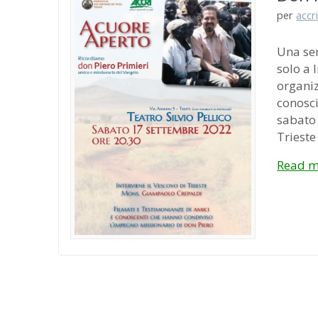
per
accr
Una se
solo a 
organi
conosci
sabato 
Trieste
Read m