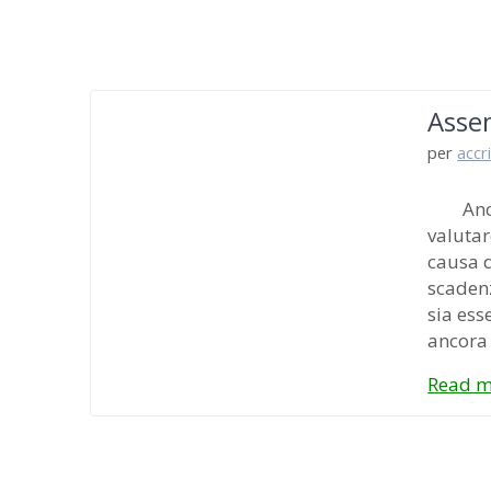
Asse
per
accr
Anche 
valutar
causa d
scadenz
sia ess
ancora
Read m