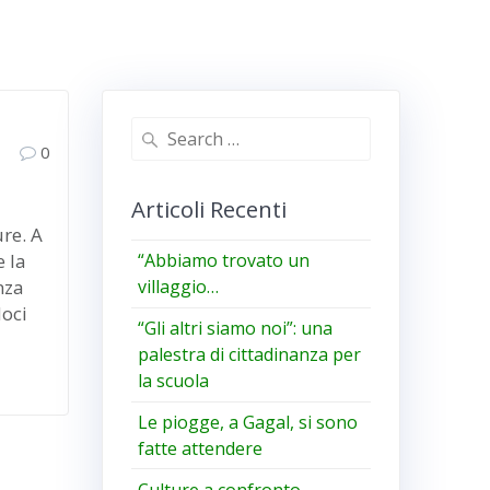
Search
0
for:
Articoli Recenti
re. A
e la
“Abbiamo trovato un
nza
villaggio…
doci
“Gli altri siamo noi”: una
palestra di cittadinanza per
la scuola
Le piogge, a Gagal, si sono
fatte attendere
Culture a confronto