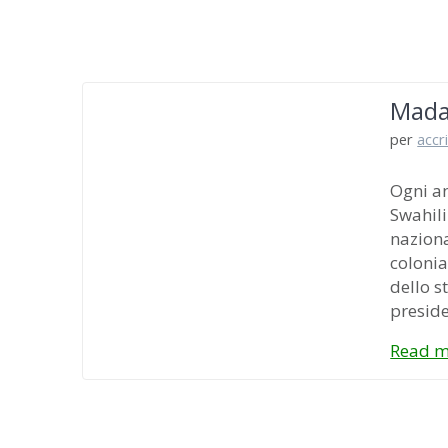
Madar
per
accr
Ogni an
Swahili
naziona
colonia
dello s
presid
Read m