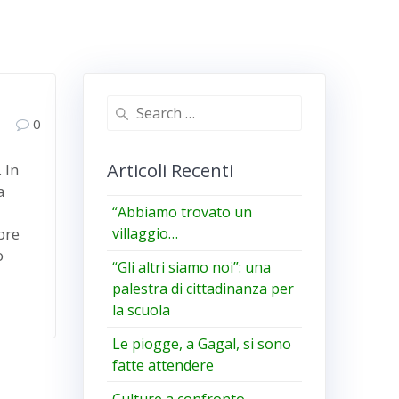
Search
0
for:
Articoli Recenti
 In
a
“Abbiamo trovato un
bre
villaggio…
o
“Gli altri siamo noi”: una
palestra di cittadinanza per
la scuola
Le piogge, a Gagal, si sono
fatte attendere
Culture a confronto