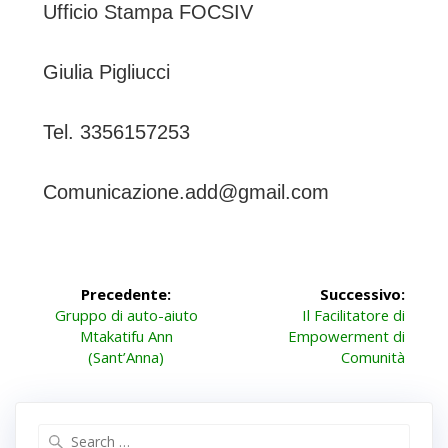
Ufficio Stampa FOCSIV
Giulia Pigliucci
Tel. 3356157253
Comunicazione.add@gmail.com
Navigazione
Precedente:
Successivo:
Articolo
Articolo
articoli
Gruppo di auto-aiuto
Il Facilitatore di
precedente:
successivo:
Mtakatifu Ann
Empowerment di
(Sant’Anna)
Comunità
Search