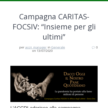
Campagna CARITAS-
FOCSIV: “Insieme per gli
ultimi”
per
accri_manager
in
Generale
0
on 13/07/2020
L’ACCRI aderisce alla campagna