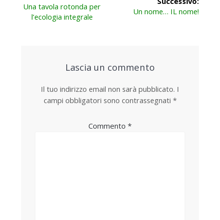
Successivo:
Articolo
articoli
Una tavola rotonda per
Articolo
Un nome… IL nome!
precedente:
l’ecologia integrale
successivo:
Lascia un commento
Il tuo indirizzo email non sarà pubblicato.
I
campi obbligatori sono contrassegnati
*
Commento
*