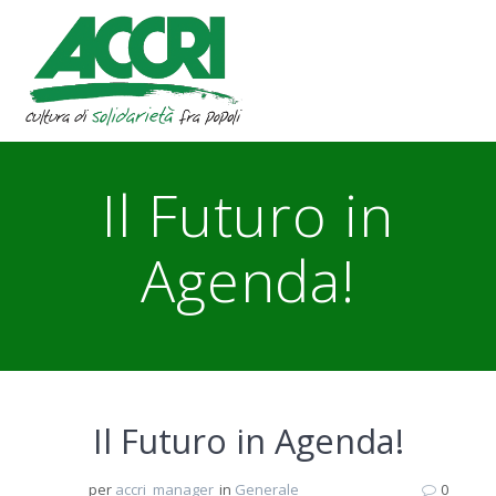
Skip
to
content
Il Futuro in
Agenda!
Il Futuro in Agenda!
per
accri_manager
in
Generale
0