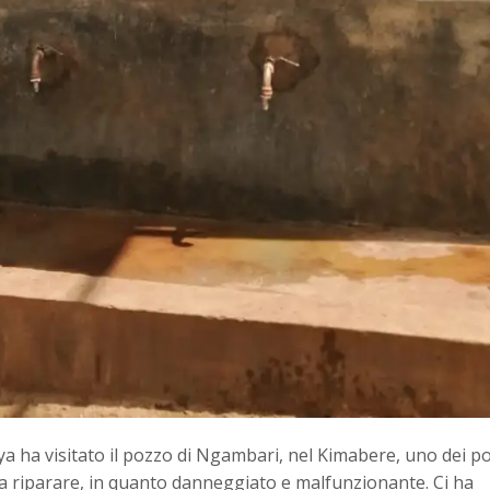
ya ha visitato il pozzo di Ngambari, nel Kimabere, uno dei po
da riparare, in quanto danneggiato e malfunzionante. Ci ha