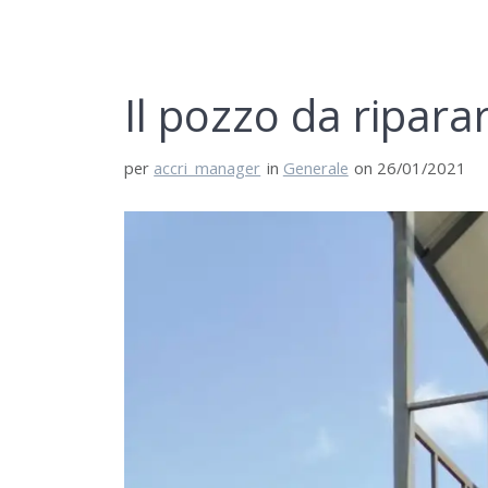
Il pozzo da ripara
per
accri_manager
in
Generale
on 26/01/2021