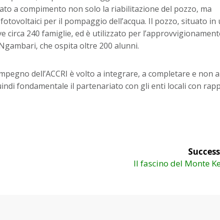
to a compimento non solo la riabilitazione del pozzo, ma
 fotovoltaici per il pompaggio dell’acqua. Il pozzo, situato in
rve circa 240 famiglie, ed è utilizzato per l’approvvigionamen
 Ngambari, che ospita oltre 200 alunni.
mpegno dell’ACCRI è volto a integrare, a completare e non a
quindi fondamentale il partenariato con gli enti locali con rap
Success
Articolo
Il fascino del Monte K
successivo: