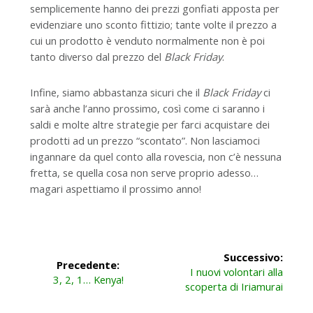
semplicemente hanno dei prezzi gonfiati apposta per
evidenziare uno sconto fittizio; tante volte il prezzo a
cui un prodotto è venduto normalmente non è poi
tanto diverso dal prezzo del
Black Friday
.
Infine, siamo abbastanza sicuri che il
Black Friday
ci
sarà anche l’anno prossimo, così come ci saranno i
saldi e molte altre strategie per farci acquistare dei
prodotti ad un prezzo “scontato”. Non lasciamoci
ingannare da quel conto alla rovescia, non c’è nessuna
fretta, se quella cosa non serve proprio adesso…
magari aspettiamo il prossimo anno!
Navigazione
Successivo:
Precedente:
Articolo
articoli
I nuovi volontari alla
Articolo
3, 2, 1… Kenya!
successivo:
scoperta di Iriamurai
precedente: