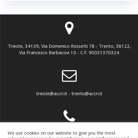
Trieste, 34139, Via Domenico Rossetti 78 - Trento, 38122,
Via Francesco Barbacovi 10 - C.F. 90031370324
trieste@accri.it - trento@accri.it
We use cookies on our website to give you the most
040 307899 - 0461 891279