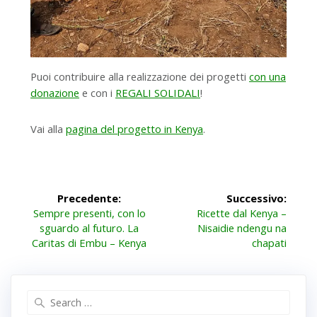
Puoi contribuire alla realizzazione dei progetti
con una
donazione
e con i
REGALI SOLIDALI
!
Vai alla
pagina del progetto in Kenya
.
Navigazione
Precedente:
Successivo:
Articolo
Articolo
articoli
Sempre presenti, con lo
Ricette dal Kenya –
precedente:
successivo:
sguardo al futuro. La
Nisaidie ndengu na
Caritas di Embu – Kenya
chapati
Search
for: