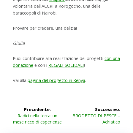
volontaria dell’ACCRI a Korogocho, una delle
baraccopoli di Nairobi.
Provare per credere, una delizia!
Giulia
Puoi contribuire alla realizzazione dei progetti
con una
donazione
e con i
REGALI SOLIDALI
!
Vai alla
pagina del progetto in Kenya
.
Navigazione
Precedente:
Successivo:
Articolo
Articolo
articoli
Radici nella terra: un
BRODETTO DI PESCE –
precedente:
successivo:
mese ricco di esperienze
Adriatico