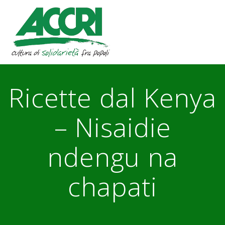
Skip
to
content
Ricette dal Kenya
– Nisaidie
ndengu na
chapati