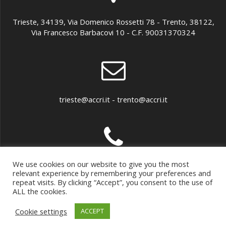
Trieste, 34139, Via Domenico Rossetti 78 - Trento, 38122,
Via Francesco Barbacovi 10 - C.F. 90031370324
trieste@accri.it - trento@accri.it
We use cookies on our website to give you the most
040 307899 - 0461 891279
relevant experience by remembering your preferences and
repeat visits. By clicking “Accept”, you consent to the use of
ALL the cookies.
Cookie settings
ACCEPT
© 2026 ACCRI. Built using WordPress and
Highlight Theme
.