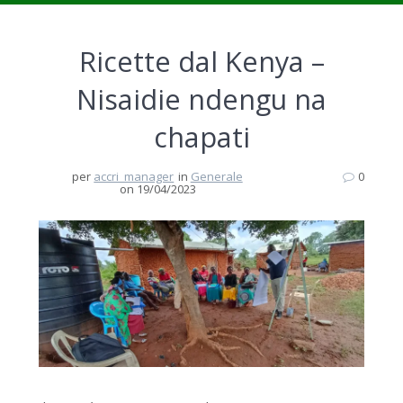
Ricette dal Kenya –
Nisaidie ndengu na
chapati
per
accri_manager
in
Generale
0
on 19/04/2023