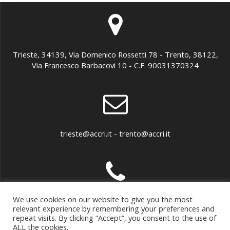
Trieste, 34139, Via Domenico Rossetti 78 - Trento, 38122,
Via Francesco Barbacovi 10 - C.F. 90031370324
trieste@accri.it - trento@accri.it
We use cookies on our website to give you the most
040 307899 - 0461 891279
relevant experience by remembering your preferences and
repeat visits. By clicking “Accept”, you consent to the use of
ALL the cookies.