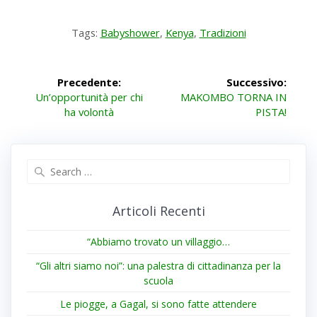
Tags:
Babyshower
,
Kenya
,
Tradizioni
Navigazione
Precedente:
Successivo:
Articolo
Articolo
articoli
Un’opportunità per chi
MAKOMBO TORNA IN
precedente:
successivo:
ha volontà
PISTA!
Search
for:
Articoli Recenti
“Abbiamo trovato un villaggio…
“Gli altri siamo noi”: una palestra di cittadinanza per la
scuola
Le piogge, a Gagal, si sono fatte attendere