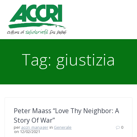
Skip
to
content
Tag:
giustizia
Peter Maass “Love Thy Neighbor: A
Story Of War”
per
accri_manager
in
Generale
0
on 12/02/2021