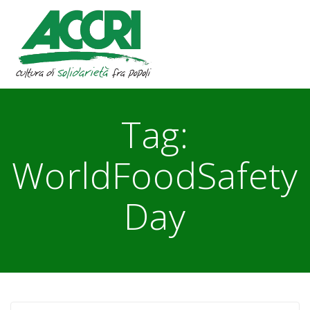
Skip
to
content
Tag:
WorldFoodSafety
Day