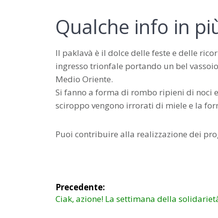
Qualche info in p
Il paklavà è il dolce delle feste e delle r
ingresso trionfale portando un bel vassoio d
Medio Oriente.
Si fanno a forma di rombo ripieni di noci 
sciroppo vengono irrorati di miele e la fo
Puoi contribuire alla realizzazione dei prog
Navigazione
Precedente:
articoli
Articolo
Ciak, azione! La settimana della solidariet
precedente: