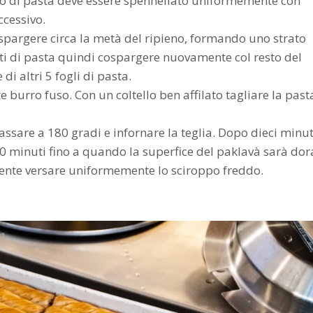
to di pasta deve essere spennellato uniformemente con
ccessivo.
 spargere circa la metà del ripieno, formando uno strato
rati di pasta quindi cospargere nuovamente col resto del
i altri 5 fogli di pasta.
 burro fuso. Con un coltello ben affilato tagliare la past
assare a 180 gradi e infornare la teglia. Dopo dieci minut
 20 minuti fino a quando la superfice del paklavà sarà dor
mente versare uniformemente lo sciroppo freddo.