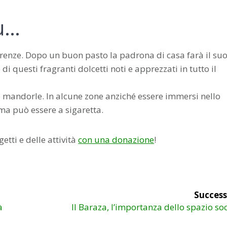
iù…
icorrenze. Dopo un buon pasto la padrona di casa farà il su
i questi fragranti dolcetti noti e apprezzati in tutto il
e mandorle. In alcune zone anziché essere immersi nello
rma può essere a sigaretta.
etti e delle attività
con una donazione
!
Success
Articolo
à
Il Baraza, l’importanza dello spazio so
successivo: