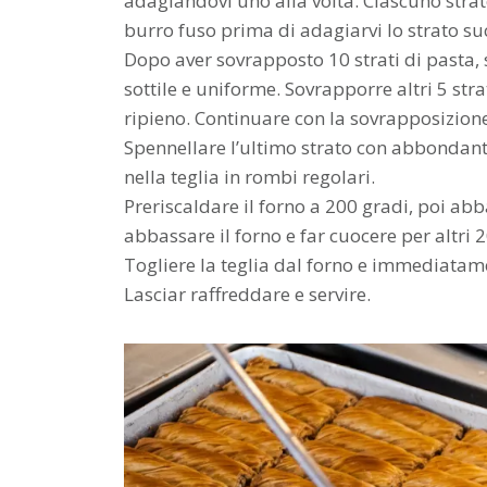
adagiandovi uno alla volta. Ciascuno stra
burro fuso prima di adagiarvi lo strato su
Dopo aver sovrapposto 10 strati di pasta,
sottile e uniforme. Sovrapporre altri 5 st
ripieno. Continuare con la sovrapposizione d
Spennellare l’ultimo strato con abbondante
nella teglia in rombi regolari.
Preriscaldare il forno a 200 gradi, poi abb
abbassare il forno e far cuocere per altri
Togliere la teglia dal forno e immediata
Lasciar raffreddare e servire.