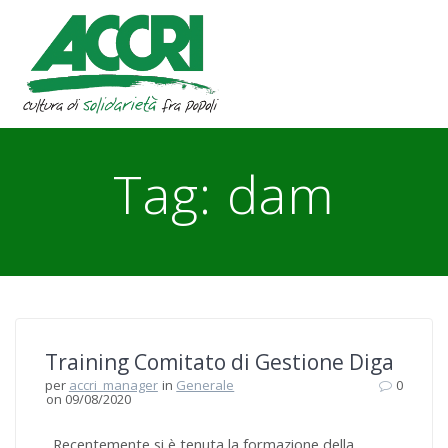
Skip
to
content
Tag:
dam
Training Comitato di Gestione Diga
per
accri_manager
in
Generale
0
on 09/08/2020
Recentemente si è tenuta la formazione della