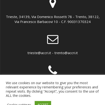
Trieste, 34139, Via Domenico Rossetti 78 - Trento, 38122,
Via Francesco Barbacovi 10 - C.F. 90031370324
trieste@accri.it - trento@accri.it
We use cookies on our website to give you the most
040 307899 - 0461 891279
relevant experience by remembering your preferences and
repeat visits. By clicking “Accept”, you consent to the use of
ALL the cookies.
Cookie settings
ACCEPT